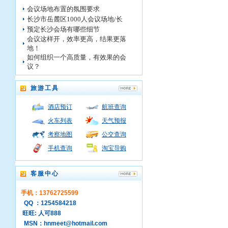
会议场地布置的氛围要求
长沙市岳麓区1000人会议场地/长
预定长沙会场有哪些细节
会议这样开，效率更高，结果更落
地！
如何组织一个高质量，有效果的会
议？
旅游工具
酒店预订
航班查询
火车列表
天气预报
考察地图
公交查询
手机查询
淘宝导购
客服中心
手机：13762725599
QQ ：1254584218
旺旺: 人可888
MSN：hnmeet@hotmail.com