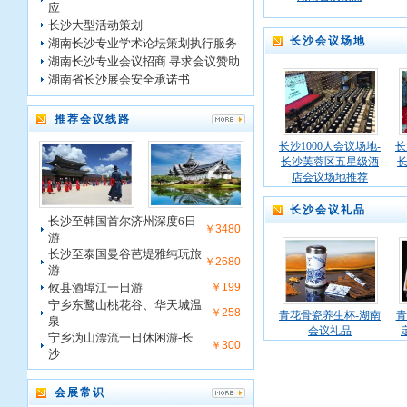
应
长沙大型活动策划
长沙会议场地
湖南长沙专业学术论坛策划执行服务
湖南长沙专业会议招商 寻求会议赞助
湖南省长沙展会安全承诺书
推荐会议线路
长沙1000人会议场地-
长
长沙芙蓉区五星级酒
店会议场地推荐
长沙会议礼品
长沙至韩国首尔济州深度6日
￥3480
游
长沙至泰国曼谷芭堤雅纯玩旅
￥2680
游
攸县酒埠江一日游
￥199
宁乡东鹜山桃花谷、华天城温
￥258
青花骨瓷养生杯-湖南
青
泉
会议礼品
宁乡沩山漂流一日休闲游-长
￥300
沙
会展常识