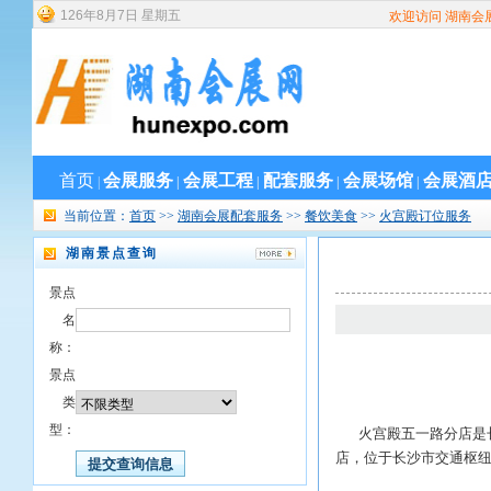
126
年
8
月
7
日
星期五
欢迎访问 湖南会
首页
会展服务
会展工程
配套服务
会展场馆
会展酒
|
|
|
|
|
当前位置：
首页
>>
湖南会展配套服务
>>
餐饮美食
>>
火宫殿订位服务
湖南景点查询
景点
名
称：
景点
类
型：
火宫殿五一路分店是长沙
店，位于长沙市交通枢