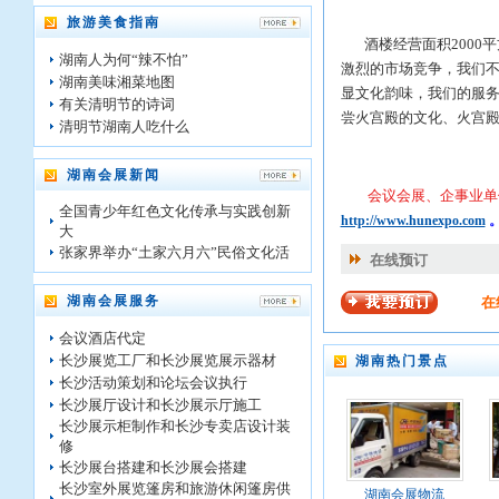
旅游美食指南
酒楼经营面积2000平
湖南人为何“辣不怕”
激烈的市场竞争，我们
湖南美味湘菜地图
显文化韵味，我们的服
有关清明节的诗词
尝火宫殿的文化、火宫
清明节湖南人吃什么
湖南会展新闻
会议会展、企事业单
全国青少年红色文化传承与实践创新
http://www.hunexpo.com
大
张家界举办“土家六月六”民俗文化活
在线预订
湖南会展服务
在
会议酒店代定
长沙展览工厂和长沙展览展示器材
湖南热门景点
长沙活动策划和论坛会议执行
长沙展厅设计和长沙展示厅施工
长沙展示柜制作和长沙专卖店设计装
修
长沙展台搭建和长沙展会搭建
长沙室外展览篷房和旅游休闲篷房供
湖南会展物流