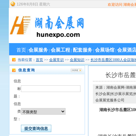
126
年
8
月
8
日
星期六
欢迎访问 湖南会
首页
会展服务
会展工程
配套服务
会展场馆
会展酒
|
|
|
|
|
当前位置：
首页
>>
会展常识
>>
会展知识
>>
长沙市岳麓区1000人会议
信息查询
长沙市岳麓
信息
来源：湖南会展网-湖南展
标
长沙会展|长沙展示展览|
题：
会展展览服务公司
信息
湖南长沙市岳麓区100
类
型：