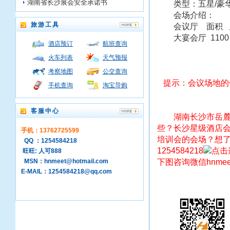
湖南省长沙展会安全承诺书
类型：五星/豪
会场介绍：
旅游工具
会议厅 面积 尺
大宴会厅 1100㎡ 41
酒店预订
航班查询
火车列表
天气预报
考察地图
公交查询
提示：会议场地的
手机查询
淘宝导购
客服中心
湖南长沙市岳麓
些？长沙星级酒店会
手机：13762725599
培训会的会场？想了
QQ ：1254584218
1254584218
旺旺: 人可888
MSN：hnmeet@hotmail.com
下图咨询微信hnmeet
E-MAIL：1254584218@qq.com