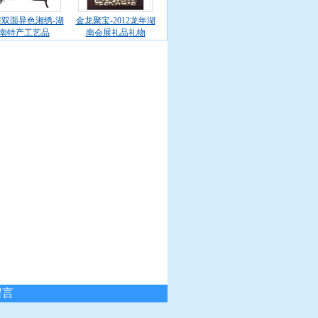
双面异色湘绣-湖
金龙聚宝-2012龙年湖
南特产工艺品
南会展礼品礼物
留言