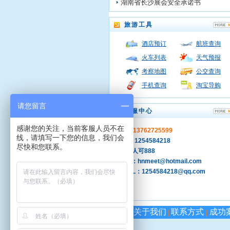
湖南省长沙展会安全承诺书
旅游工具
酒店预订
航班查询
火车列表
天气预报
考察地图
公交查询
手机查询
淘宝导购
请您留言
客服中心
感谢您的关注，当前客服人员不在
手机：13762725599
线，请填写一下您的信息，我们会
QQ ：1254584218
尽快和您联系。
旺旺: 人可888
MSN：hnmeet@hotmail.com
E-MAIL：1254584218@qq.com
关于我们
联系方式
成功
|
|