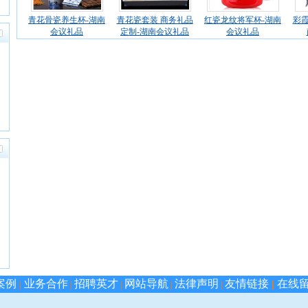
青花骨瓷养生杯-湖南
青花瓷套装 商务礼品
红瓷龙纹将军杯-湖南
彩霞
会议礼品
定制-湖南会议礼品
会议礼品
案例
业务合作
招聘英才
网站导航
法律声明
友情链接
在线
|
|
|
|
|
|