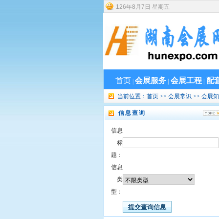
126
年
8
月
7
日
星期五
首页
会展服务
会展工程
配
|
|
|
当前位置：
首页
>>
会展常识
>>
会展知
信息查询
信息
标
题：
信息
类
型：