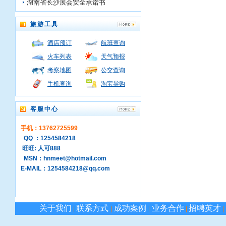
湖南省长沙展会安全承诺书
旅游工具
酒店预订
航班查询
火车列表
天气预报
考察地图
公交查询
手机查询
淘宝导购
客服中心
手机：13762725599
QQ ：1254584218
旺旺: 人可888
MSN：hnmeet@hotmail.com
E-MAIL：1254584218@qq.com
关于我们
联系方式
成功案例
业务合作
招聘英才
|
|
|
|
|