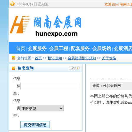
126
年
8
月
7
日
星期五
欢迎访问 湖南会
首页
会展服务
会展工程
配套服务
会展场馆
会展酒
|
|
|
|
|
当前位置：
首页
>>
预订须知
>>
会展酒店预订须知
>>
关于价格
信息查询
信息
来源：长沙会议网
标
题：
本网上所公布的价格均
信息
价倒挂，请即致电或E-m
类
型：