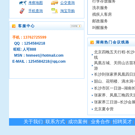
行李存放服务
考察地图
公交查询
洗衣服务
手机查询
淘宝导购
残疾人客房
邮政服务
客服中心
叫醒服务
手机：13762725599
湖南热门会议线路
QQ ：1254584218
旺旺: 人可888
北京四晚五天行程-长
MSN：hnmeet@hotmail.com
线
E-MAIL：1254584218@qq.com
凤凰古城、关田山古苗
游
长沙到张家界凤凰四日
韶山、花明楼、滴水洞
长沙市区一日游--湖南
张家界、凤凰三晚四天
张家界三日游--长沙会
北京夏令营
关于我们
联系方式
成功案例
业务合作
招聘英才
|
|
|
|
|