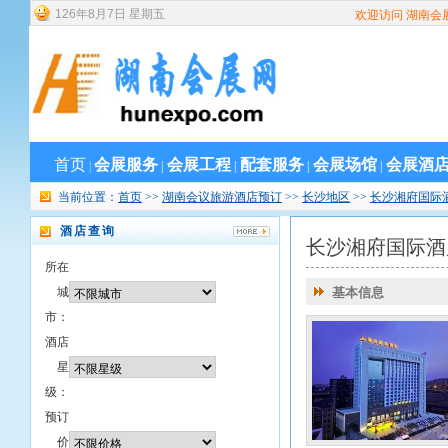
126
年
8
月
7
日
星期五
欢迎访问 湖南会
首页
会展服务
会展工程
配套服务
会展场馆
会展酒
|
|
|
|
|
当前位置：
首页
>>
湖南会议旅游酒店预订
>>
长沙地区
>>
长沙湘府国际
酒店查询
长沙湘府国际酒
所在
城
基本信息
市：
酒店
星
级：
预订
价