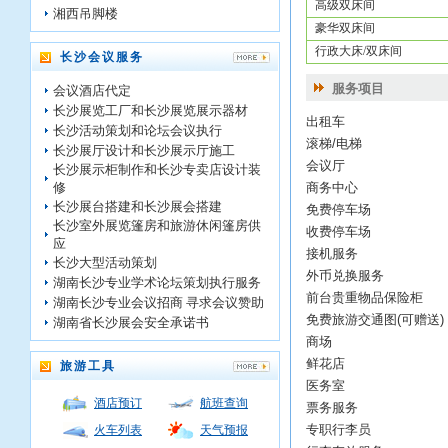
高级双床间
湘西吊脚楼
豪华双床间
行政大床/双床间
长沙会议服务
服务项目
会议酒店代定
长沙展览工厂和长沙展览展示器材
出租车
长沙活动策划和论坛会议执行
滚梯/电梯
长沙展厅设计和长沙展示厅施工
会议厅
长沙展示柜制作和长沙专卖店设计装
修
商务中心
长沙展台搭建和长沙展会搭建
免费停车场
长沙室外展览篷房和旅游休闲篷房供
收费停车场
应
接机服务
长沙大型活动策划
外币兑换服务
湖南长沙专业学术论坛策划执行服务
前台贵重物品保险柜
湖南长沙专业会议招商 寻求会议赞助
免费旅游交通图(可赠送)
湖南省长沙展会安全承诺书
商场
鲜花店
旅游工具
医务室
酒店预订
航班查询
票务服务
专职行李员
火车列表
天气预报