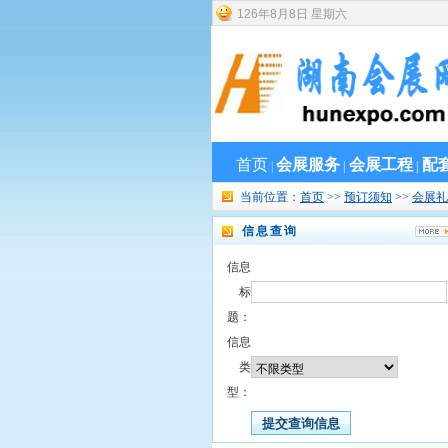
126
年
8
月
8
日
星期六
首页
会展服务
会展工程
配
|
|
|
当前位置：
首页
>>
预订须知
>>
会展礼
信息查询
信息
标
题：
信息
类
型：