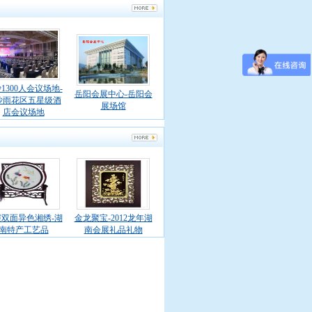
1300人会议场地-
岳阳会展中心-岳阳会
沙雨花区五星级酒
展场馆
店会议场地
双面异色湘绣-湖
金龙聚宝-2012龙年湖
南特产工艺品
南会展礼品礼物