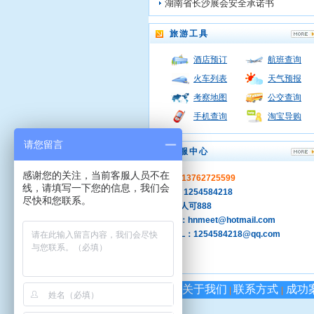
湖南省长沙展会安全承诺书
旅游工具
酒店预订
航班查询
火车列表
天气预报
考察地图
公交查询
手机查询
淘宝导购
请您留言
客服中心
感谢您的关注，当前客服人员不在
手机：13762725599
线，请填写一下您的信息，我们会
QQ ：1254584218
尽快和您联系。
旺旺: 人可888
MSN：hnmeet@hotmail.com
E-MAIL：1254584218@qq.com
关于我们
联系方式
成功
|
|