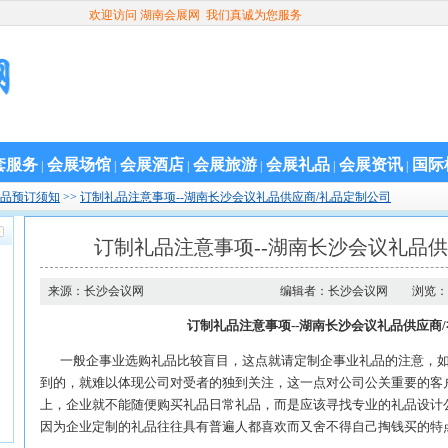
欢迎访问 湖南会展网 我们真诚为您服务
套服务
会展场馆
会展酒店
会展旅游
会展礼品
会展资讯
国际
|
|
|
|
|
|
品预订须知
>>
订制礼品注意事项--湖南长沙会议礼品供应商/礼品定制公司
订制礼品注意事项--湖南长沙会议礼品供
来源：长沙会议网
编辑者：长沙会议网
浏览：1
订制礼品注意事项--湖南长沙会议礼品供应商
一般企事业选购礼品比较盲目，这点就请定制企事业礼品的注意，如
到的，就难以体现公司对受者的独到关注，这一点对公司公关重要的客
上，企业就不能随便购买礼品日常礼品，而是应该寻找专业的礼品设计
因为企业定制的礼品往往具有普遍人都喜欢而又舍不得自己掏钱买的特